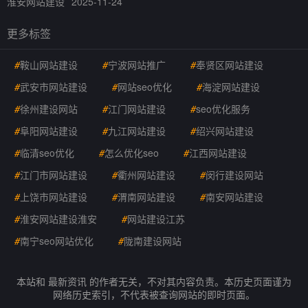
淮安网站建设
2025-11-24
更多标签
#
鞍山网站建设
#
宁波网站推广
#
奉贤区网站建设
#
武安市网站建设
#
网站seo优化
#
海淀网站建设
#
徐州建设网站
#
江门网站建设
#
seo优化服务
#
阜阳网站建设
#
九江网站建设
#
绍兴网站建设
#
临清seo优化
#
怎么优化seo
#
江西网站建设
#
江门市网站建设
#
衢州网站建设
#
闵行建设网站
#
上饶市网站建设
#
渭南网站建设
#
南安网站建设
#
淮安网站建设淮安
#
网站建设江苏
#
南宁seo网站优化
#
陇南建设网站
本站和 最新资讯 的作者无关，不对其内容负责。本历史页面谨为
网络历史索引，不代表被查询网站的即时页面。