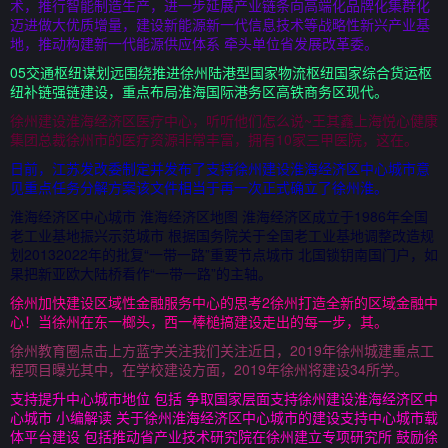
术，推行智能制造生产，进一步延展产业链条向高端化品牌化集群化
迈进做大优质增量，建设新能源新一代信息技术等战略性新兴产业基
地，推动构建新一代能源供应体系 牵头单位省发展改革委。
05交通枢纽谋划远围绕推进徐州陆港型国家物流枢纽国家综合货运枢
纽补链强链建设，重点布局淮海国际港务区高铁商务区现代。
徐州建设淮海经济区医疗中心，听听他们怎么说~王其鑫上海悦心健康
集团总裁徐州市的医疗资源非常丰富，拥有10家三甲医院，这在。
日前，江苏发改委制定并发布了支持徐州建设淮海经济区中心城市意
见重点任务分解方案该文件相当于再一次正式确立了徐州淮。
淮海经济区中心城市 淮海经济区地图 淮海经济区成立于1986年全国
老工业基地振兴示范城市 根据国务院关于全国老工业基地调整改造规
划20132022年的批复“一带一路”重要节点城市 北国锁钥南国门户，如
果把新亚欧大陆桥看作“一带一路”的主轴。
徐州加快建设区域性金融服务中心的思考2徐州打造全新的区域金融中
心！当徐州在东一榔头，西一棒槌搞建设走出的每一步，其。
徐州教育圈点击上方蓝字关注我们关注近日，2019年徐州城建重点工
程项目曝光其中，在学校建设方面，2019年徐州将建设34所学。
支持提升中心城市地位 包括 争取国家层面支持徐州建设淮海经济区中
心城市 小编解读 关于徐州淮海经济区中心城市的建设支持中心城市载
体平台建设 包括推动省产业技术研究院在徐州建立专项研究所 鼓励徐